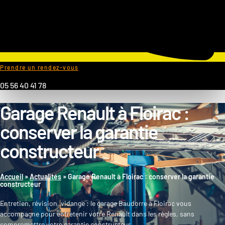
Prendre un rendez-vous
05 56 40 41 78
Garage Renault à Floirac :
conserver la garantie
constructeur
Accueil
»
Actualités
»
Garage Renault à Floirac : conserver la garantie
constructeur
Entretien, révision, vidange : le garage Baudorre à Floirac vous
accompagne pour entretenir votre Renault dans les règles, sans
compromettre votre garantie constructeur.