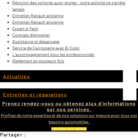
Révision des voitures auto-écoles : votre activité ne s’arrête
jamais
Entretien Renault ancienne
Entretien Renault ancienne
Expert e-Tech
Contrats d’entretien
Assistance et dépannage
Service de Carrosserie avec B-Color
L’accompagnement pour les professionnels
Règlement en plusieurs fois
Actualités
Entretien et réparations
Prenez rendez-vous ou obtenez plus d'informations
sur nos services.
Profitez de notre expertise et de nos solutions sur mesure pour tous vos
besoins automobiles.
CONTACTEZ-NOUS
Partager :