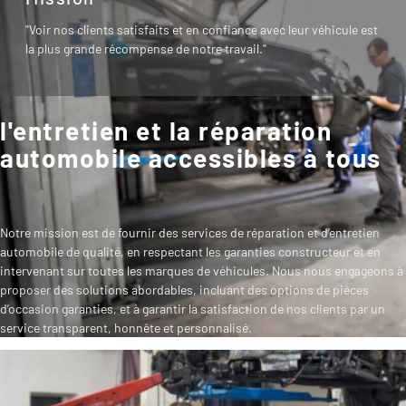
"Voir nos clients satisfaits et en confiance avec leur véhicule est
la plus grande récompense de notre travail."
l'entretien et la réparation
automobile accessibles à tous
Notre mission est de fournir des services de réparation et d’entretien
automobile de qualité, en respectant les garanties constructeur et en
intervenant sur toutes les marques de véhicules. Nous nous engageons à
proposer des solutions abordables, incluant des options de pièces
d’occasion garanties, et à garantir la satisfaction de nos clients par un
service transparent, honnête et personnalisé.