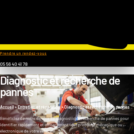
Prendre un rendez-vous
05 56 40 41 78
Diagnostic et recherche de
pannes
Accueil
»
Entretien et réparation
»
Diagnostic et recherche de pannes
Bénéficiez de notre service de diagnostic de recherche de pannes pour
identifier rapidement et efficacement tout problème mécanique ou
électronique de votre véhicule.