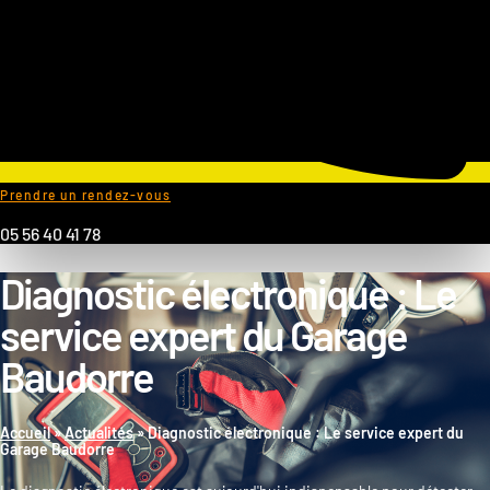
Prendre un rendez-vous
05 56 40 41 78
Diagnostic électronique : Le
service expert du Garage
Baudorre
Accueil
»
Actualités
»
Diagnostic électronique : Le service expert du
Garage Baudorre