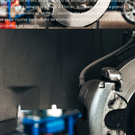
Un léger grincement au freinage ou un sifflement métallique à chaque
arrêt, ce n’est jamais rassurant. À Floirac, le Garage Baudorre prend vos
freins qui grincent au sérieux : contrôle des plaquettes, disques, étriers
et essai routier permettent de distinguer une simple usure d’un vrai
problème de sécurité.