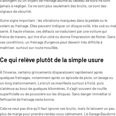
s’allongent ou un voyant de freinage allumé au tableau de bord ne sont
jamais à négliger. Ce ne sont plus seulement des bruits, ce sont des
signaux de sécurité.
Autre signe important : les vibrations marquées dans la pédale ou le
volant au freinage. Elles peuvent indiquer un disque voilé, très usé ou mal
serré. À haute vitesse, ces défauts se traduisent par une voiture qui
freine de travers, qui tire d’un côté ou donne l’impression de flotter. Dans
ces conditions, un freinage d’urgence peut devenir très difficile à
maîtriser, surtout sur route mouillée.
Ce qui relève plutôt de la simple usure
À l’inverse, certains grincements disparaissent rapidement après
quelques freinages, notamment après un épisode de pluie, un lavage ou
un long stationnement. Le bruit se manifeste surtout à froid, puis
s’atténue au bout de quelques kilomètres. Il s’agit souvent de rouille
superficielle ou de poussière sur les disques. Sans danger immédiat si
l’efficacité de freinage reste bonne.
Cela ne veut pas dire qu’il faut ignorer ces bruits, mais ils laissent un peu
plus de marge pour prendre rendez‑vous calmement. Le Garage Baudorre