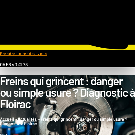
Prendre un rendez-vous
05 56 40 41 78
Freins qui grincent : danger
ou simple usure ? Diagnostic à
Floirac
Accueil
»
Actualités
»
Freins qui grincent : danger ou simple usure ?
Diagnostic à Floirac