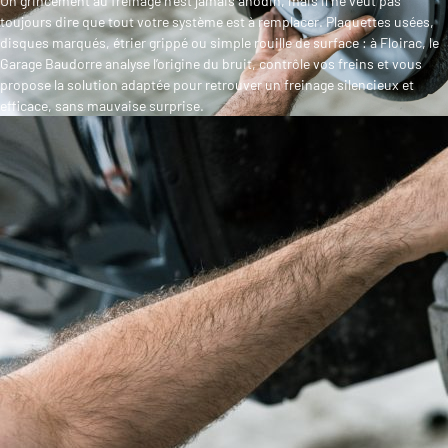
Un grincement au freinage n’est jamais anodin, mais il ne veut pas
toujours dire que tout votre système est à remplacer. Plaquettes usées,
disques marqués, étrier grippé ou simple rouille de surface : à Floirac, le
Garage Baudorre analyse l’origine du bruit, contrôle vos freins et vous
propose la solution adaptée pour retrouver un freinage silencieux et
efficace, sans mauvaise surprise.