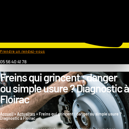
Prendre un rendez-vous
05 56 40 41 78
Freins qui grincent : danger
ou simple usure ? Diagnostic à
Floirac
Accueil
»
Actualités
»
Freins qui grincent : danger ou simple usure ?
Diagnostic à Floirac