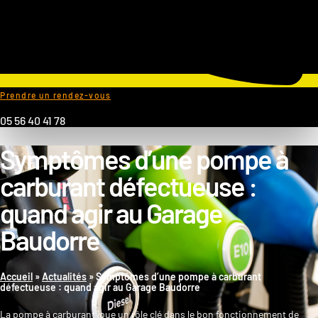
Prendre un rendez-vous
05 56 40 41 78
Symptômes d’une pompe à
carburant défectueuse :
quand agir au Garage
Baudorre
Accueil
»
Actualités
»
Symptômes d’une pompe à carburant
défectueuse : quand agir au Garage Baudorre
La pompe à carburant joue un rôle clé dans le bon fonctionnement de