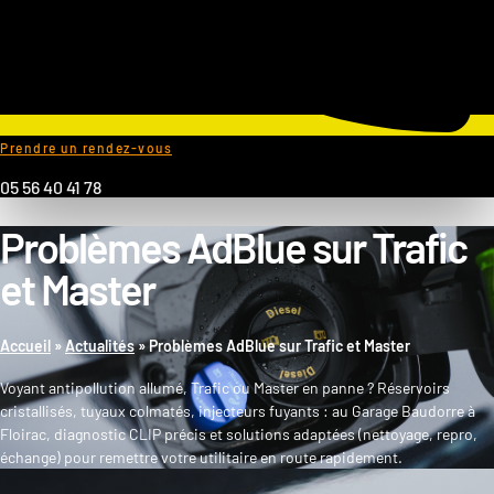
Prendre un rendez-vous
05 56 40 41 78
Problèmes AdBlue sur Trafic
et Master
Accueil
»
Actualités
»
Problèmes AdBlue sur Trafic et Master
Voyant antipollution allumé, Trafic ou Master en panne ? Réservoirs
cristallisés, tuyaux colmatés, injecteurs fuyants : au Garage Baudorre à
Floirac, diagnostic CLIP précis et solutions adaptées (nettoyage, repro,
échange) pour remettre votre utilitaire en route rapidement.