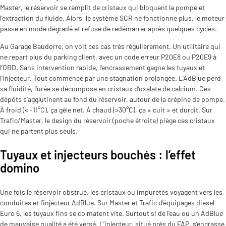
Master, le réservoir se remplit de cristaux qui bloquent la pompe et
l’extraction du fluide. Alors, le système SCR ne fonctionne plus, le moteur
passe en mode dégradé et refuse de redémarrer après quelques cycles.
Au Garage Baudorre, on voit ces cas très régulièrement. Un utilitaire qui
ne repart plus du parking client, avec un code erreur P20E8 ou P20E9 à
l’OBD. Sans intervention rapide, l’encrassement gagne les tuyaux et
l’injecteur. Tout commence par une stagnation prolongée. L’AdBlue perd
sa fluidité, l’urée se décompose en cristaux d’oxalate de calcium. Ces
dépôts s’agglutinent au fond du réservoir, autour de la crépine de pompe.
À froid (< -11°C), ça gèle net. À chaud (>30°C), ça « cuit » et durcit. Sur
Trafic/Master, le design du réservoir (poche étroite) piège ces cristaux
qui ne partent plus seuls.
Tuyaux et injecteurs bouchés : l’effet
domino
Une fois le réservoir obstrué, les cristaux ou impuretés voyagent vers les
conduites et l’injecteur AdBlue. Sur Master et Trafic d’équipages diesel
Euro 6, les tuyaux fins se colmatent vite. Surtout si de l’eau ou un AdBlue
de mauvaise qualité a été versé. L’injecteur, situé près du FAP, s’encrasse